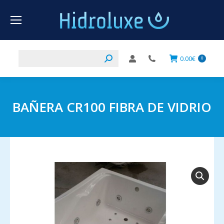
Buscar:
0.00
€
0
BAÑERA CR100 FIBRA DE VIDRIO