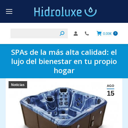
Buscar:
0.00
€
0
SPAs de la más alta calidad: el
lujo del bienestar en tu propio
hogar
Noticias
AGO
15