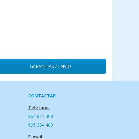
GARANTÍAS / ENVÍO
CONTACTAR
Teléfono:
964 811 408
695 384 489
E-mail: