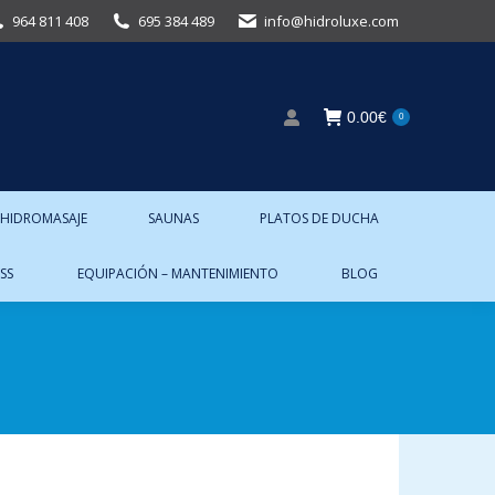
964 811 408
695 384 489
info@hidroluxe.com
0.00
€
0
 HIDROMASAJE
SAUNAS
PLATOS DE DUCHA
SS
EQUIPACIÓN – MANTENIMIENTO
BLOG