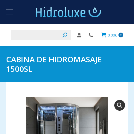
Buscar:
0.00
€
0
CABINA DE HIDROMASAJE
1500SL