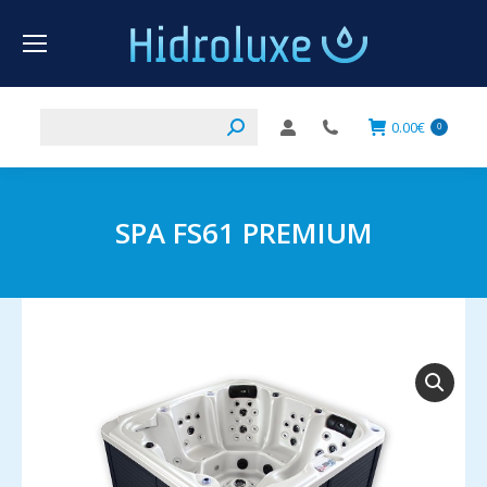
Buscar:
0.00
€
0
SPA FS61 PREMIUM