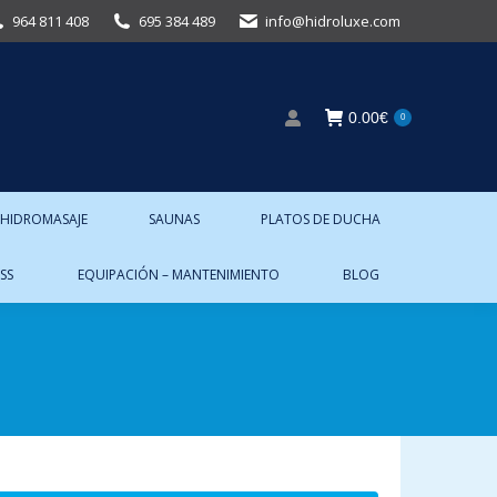
964 811 408
695 384 489
info@hidroluxe.com
0.00
€
0
 HIDROMASAJE
SAUNAS
PLATOS DE DUCHA
SS
EQUIPACIÓN – MANTENIMIENTO
BLOG