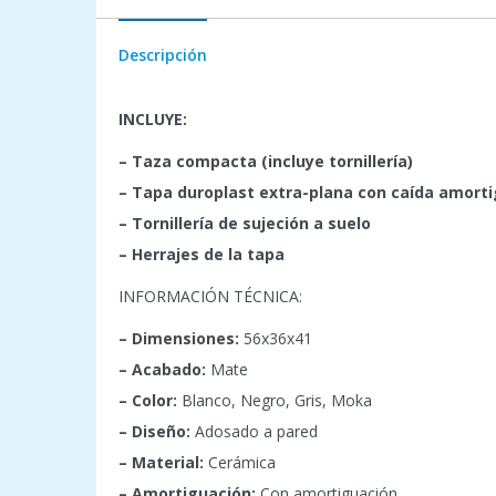
Descripción
INCLUYE:
– Taza compacta (incluye tornillería)
– Tapa duroplast extra-plana con caída amorti
– Tornillería de sujeción a suelo
– Herrajes de la tapa
INFORMACIÓN TÉCNICA:
– Dimensiones:
56x36x41
– Acabado:
Mate
– Color:
Blanco, Negro, Gris, Moka
– Diseño:
Adosado a pared
– Material:
Cerámica
– Amortiguación:
Con amortiguación