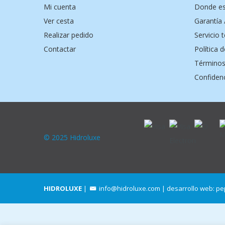
Mi cuenta
Donde e
Ver cesta
Garantía 
Realizar pedido
Servicio 
Contactar
Política 
Términos
Confidenc
© 2025 Hidroluxe
HIDROLUXE
|
info@hidroluxe.com
| desarrollo web:
pe