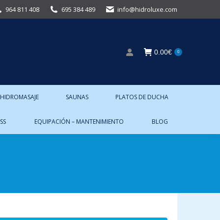
964 811 408
695 384 489
info@hidroluxe.com
0.00
€
0
 HIDROMASAJE
SAUNAS
PLATOS DE DUCHA
SS
EQUIPACIÓN – MANTENIMIENTO
BLOG