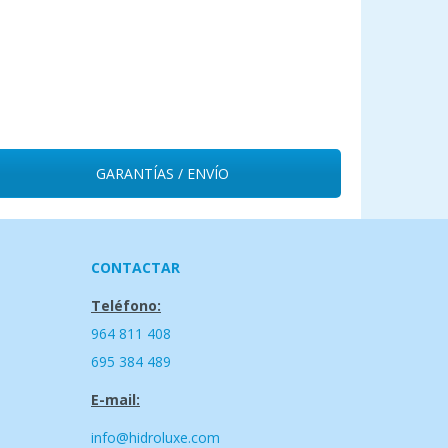
GARANTÍAS / ENVÍO
CONTACTAR
Teléfono:
964 811 408
695 384 489
E-mail:
info@hidroluxe.com