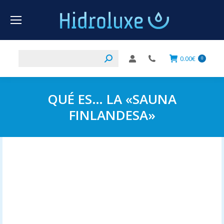
Buscar:
0.00
€
0
QUÉ ES… LA «SAUNA
FINLANDESA»