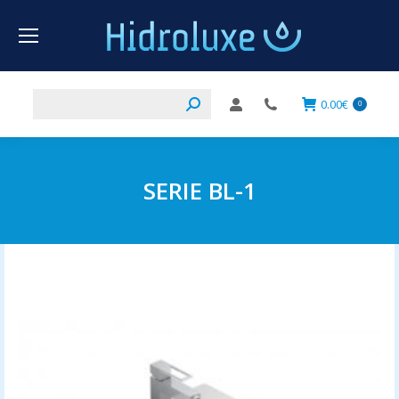
Buscar:
0.00
€
0
SERIE BL-1