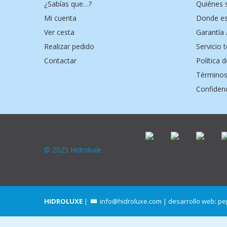
¿Sabías que…?
Quiénes
Mi cuenta
Donde e
Ver cesta
Garantía 
Realizar pedido
Servicio 
Contactar
Política 
Términos
Confidenc
© 2025 Hidroluxe
HIDROLUXE
|
info@hidroluxe.com
| desarrollo web:
pe