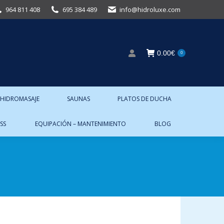
964 811 408
695 384 489
info@hidroluxe.com
0.00
€
0
 HIDROMASAJE
SAUNAS
PLATOS DE DUCHA
SS
EQUIPACIÓN – MANTENIMIENTO
BLOG