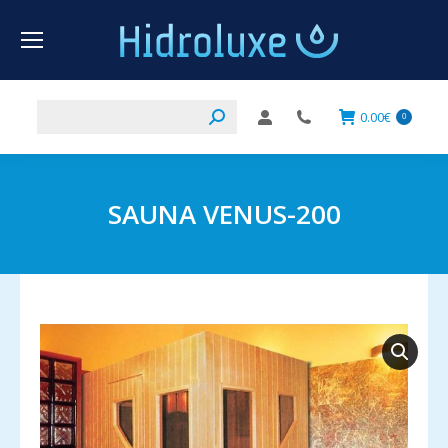
Buscar:
0.00
€
0
SAUNA VENUS-200