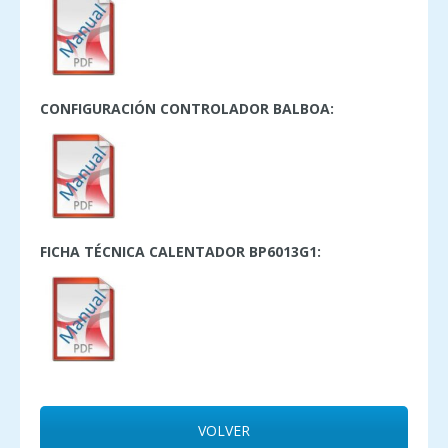
CONFIGURACIÓN CONTROLADOR BALBOA:
FICHA TÉCNICA CALENTADOR BP6013G1:
VOLVER