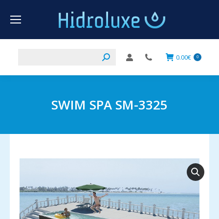
Buscar:
0.00
€
0
SWIM SPA SM-3325